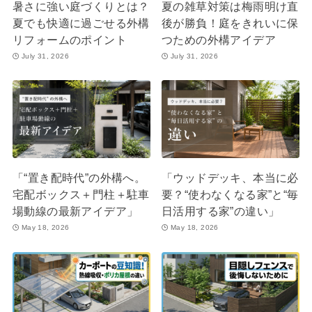
暑さに強い庭づくりとは？
夏の雑草対策は梅雨明け直
夏でも快適に過ごせる外構
後が勝負！庭をきれいに保
リフォームのポイント
つための外構アイデア
July 31, 2026
July 31, 2026
「“置き配時代”の外構へ。
「ウッドデッキ、本当に必
宅配ボックス＋門柱＋駐車
要？“使わなくなる家”と“毎
場動線の最新アイデア」
日活用する家”の違い」
May 18, 2026
May 18, 2026