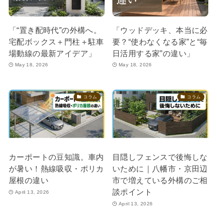
「“置き配時代”の外構へ。
「ウッドデッキ、本当に必
宅配ボックス＋門柱＋駐車
要？“使わなくなる家”と“毎
場動線の最新アイデア」
日活用する家”の違い」
May 18, 2026
May 18, 2026
コラム
コラム
カーポートの豆知識。車内
目隠しフェンスで後悔しな
が暑い！熱線吸収・ポリカ
いために｜八幡市・京田辺
屋根の違い
市で増えている外構のご相
談ポイント
April 13, 2026
April 13, 2026