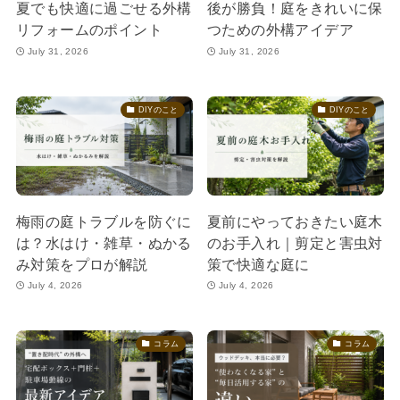
夏でも快適に過ごせる外構
後が勝負！庭をきれいに保
リフォームのポイント
つための外構アイデア
July 31, 2026
July 31, 2026
DIYのこと
DIYのこと
梅雨の庭トラブルを防ぐに
夏前にやっておきたい庭木
は？水はけ・雑草・ぬかる
のお手入れ｜剪定と害虫対
み対策をプロが解説
策で快適な庭に
July 4, 2026
July 4, 2026
コラム
コラム