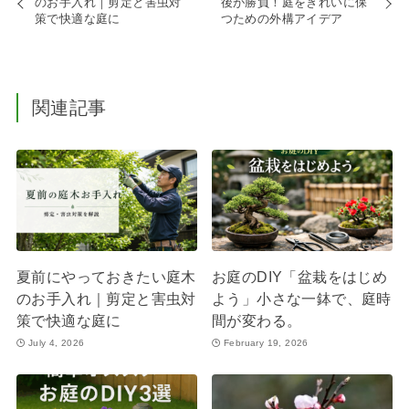
のお手入れ｜剪定と害虫対
後が勝負！庭をきれいに保
策で快適な庭に
つための外構アイデア
関連記事
夏前にやっておきたい庭木
お庭のDIY「盆栽をはじめ
のお手入れ｜剪定と害虫対
よう」小さな一鉢で、庭時
策で快適な庭に
間が変わる。
July 4, 2026
February 19, 2026