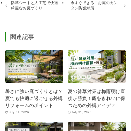
防草シートと人工芝で快適
今すぐできる！お庭のカン
綺麗なお庭づくり
タン防犯対策
関連記事
暑さに強い庭づくりとは？
夏の雑草対策は梅雨明け直
夏でも快適に過ごせる外構
後が勝負！庭をきれいに保
リフォームのポイント
つための外構アイデア
July 31, 2026
July 31, 2026