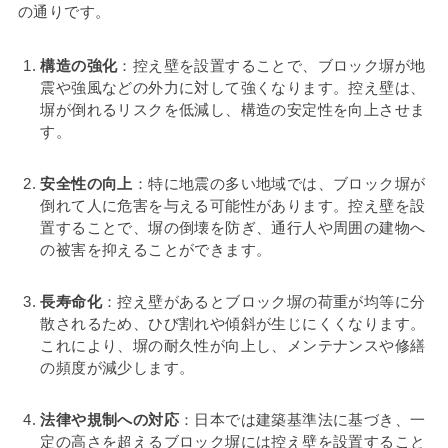
の通りです。
構造の強化
：控え壁を設置することで、ブロック塀が地
震や強風などの外力に対して強くなります。控え壁は、
塀が倒れるリスクを低減し、構造の安定性を向上させま
す。
安全性の向上
：特に地震の多い地域では、ブロック塀が
倒れて人に危害を与える可能性があります。控え壁を設
置することで、塀の倒壊を防ぎ、通行人や周囲の建物へ
の被害を抑えることができます。
長寿命化
：控え壁があるとブロック塀の荷重が均等に分
散されるため、ひび割れや傾斜が生じにくくなります。
これにより、塀の耐久性が向上し、メンテナンスや修繕
の頻度が減少します。
法律や規制への対応
：日本では建築基準法に基づき、一
定の高さを超えるブロック塀には控え壁を設置すること