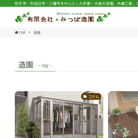
枚方市・京田辺市・八幡市を中心とした京都・大阪の造園、外構工事、
TOP
造園
造園
– tag –
コラム