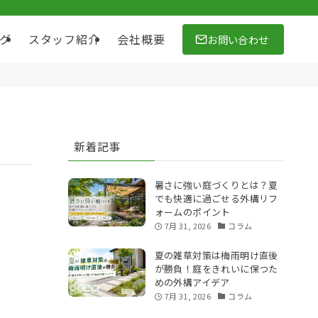
お問い合わせ
グ
スタッフ紹介
会社概要
新着記事
暑さに強い庭づくりとは？夏
でも快適に過ごせる外構リフ
ォームのポイント
7月 31, 2026
コラム
夏の雑草対策は梅雨明け直後
が勝負！庭をきれいに保つた
めの外構アイデア
7月 31, 2026
コラム