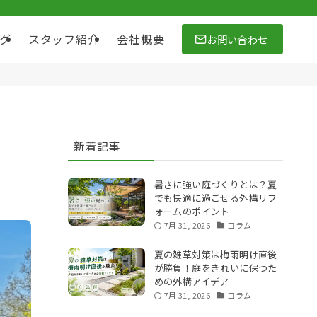
お問い合わせ
グ
スタッフ紹介
会社概要
新着記事
暑さに強い庭づくりとは？夏
でも快適に過ごせる外構リフ
ォームのポイント
7月 31, 2026
コラム
夏の雑草対策は梅雨明け直後
が勝負！庭をきれいに保つた
めの外構アイデア
7月 31, 2026
コラム