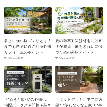
暑さに強い庭づくりとは？
夏の雑草対策は梅雨明け直
夏でも快適に過ごせる外構
後が勝負！庭をきれいに保
リフォームのポイント
つための外構アイデア
July 31, 2026
July 31, 2026
「“置き配時代”の外構へ。
「ウッドデッキ、本当に必
宅配ボックス＋門柱＋駐車
要？“使わなくなる家”と“毎