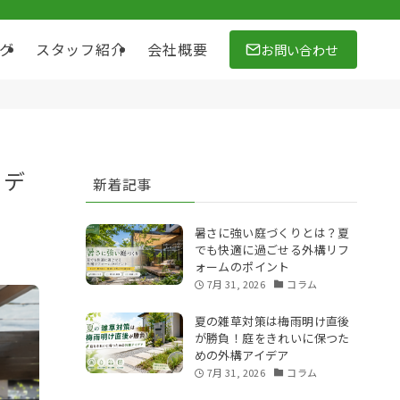
お問い合わせ
グ
スタッフ紹介
会社概要
イデ
新着記事
暑さに強い庭づくりとは？夏
でも快適に過ごせる外構リフ
ォームのポイント
7月 31, 2026
コラム
夏の雑草対策は梅雨明け直後
が勝負！庭をきれいに保つた
めの外構アイデア
7月 31, 2026
コラム