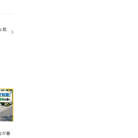
な庭
内が暑