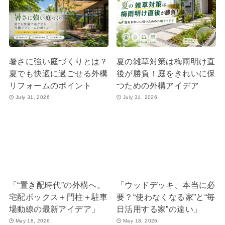
暑さに強い庭づくりとは？
夏の雑草対策は梅雨明け直
夏でも快適に過ごせる外構
後が勝負！庭をきれいに保
リフォームのポイント
つための外構アイデア
July 31, 2026
July 31, 2026
「“置き配時代”の外構へ。
「ウッドデッキ、本当に必
宅配ボックス＋門柱＋駐車
要？“使わなくなる家”と“毎
場動線の最新アイデア」
日活用する家”の違い」
May 18, 2026
May 18, 2026