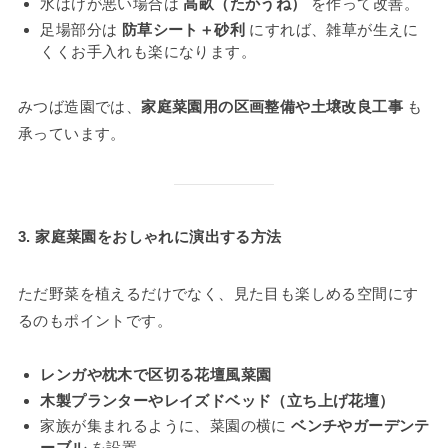
水はけが悪い場合は
高畝（たかうね）
を作って改善。
足場部分は
防草シート＋砂利
にすれば、雑草が生えに
くくお手入れも楽になります。
みつば造園では、
家庭菜園用の区画整備や土壌改良工事
も
承っています。
3. 家庭菜園をおしゃれに演出する方法
ただ野菜を植えるだけでなく、見た目も楽しめる空間にす
るのもポイントです。
レンガや枕木で区切る花壇風菜園
木製プランターやレイズドベッド（立ち上げ花壇）
家族が集まれるように、菜園の横に
ベンチやガーデンテ
ーブル
を設置