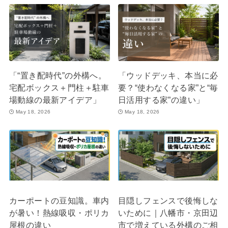
「“置き配時代”の外構へ。
「ウッドデッキ、本当に必
宅配ボックス＋門柱＋駐車
要？“使わなくなる家”と“毎
場動線の最新アイデア」
日活用する家”の違い」
May 18, 2026
May 18, 2026
カーポートの豆知識。車内
目隠しフェンスで後悔しな
が暑い！熱線吸収・ポリカ
いために｜八幡市・京田辺
屋根の違い
市で増えている外構のご相