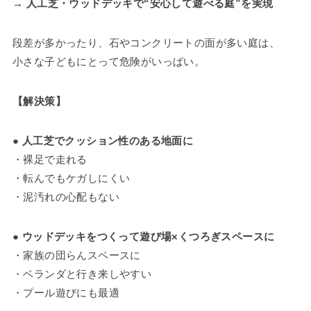
→ 人工芝・ウッドデッキで“安心して遊べる庭”を実現
段差が多かったり、石やコンクリートの面が多い庭は、
小さな子どもにとって危険がいっぱい。
【解決策】
●
人工芝でクッション性のある地面に
・裸足で走れる
・転んでもケガしにくい
・泥汚れの心配もない
●
ウッドデッキをつくって遊び場×くつろぎスペースに
・家族の団らんスペースに
・ベランダと行き来しやすい
・プール遊びにも最適