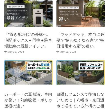
「“置き配時代”の外構へ。
「ウッドデッキ、本当に必
宅配ボックス＋門柱＋駐車
要？“使わなくなる家”と“毎
場動線の最新アイデア」
日活用する家”の違い」
May 18, 2026
May 18, 2026
カーポートの豆知識。車内
目隠しフェンスで後悔しな
が暑い！熱線吸収・ポリカ
いために｜八幡市・京田辺
屋根の違い
市で増えている外構のご相